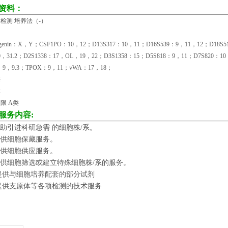
资料：
检测 培养法（-）
ogenin：X，Y；CSF1PO：10，12；D13S317：10，11；D16S539：9，11，12；D18S5
0，31.2；D2S1338：17，OL，19，22；D3S1358：15；D5S818：9，11；D7S820：1
：9，9.3；TPOX：9，11；vWA：17，18；
酶
体
限 A类
服务内容:
助引进科研急需 的细胞株/系。
供细胞保藏服务。
供细胞供应服务。
供细胞筛选或建立特殊细胞株/系的服务。
提供与细胞培养配套的部分试剂
提供支原体等各项检测的技术服务