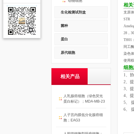
动物细胞
相关
支原体
生化检测试剂盒
STR
菌种
Amel
28，3
蛋白
TH01
同工
原代细胞
染色
使用权
细胞
1
、协
相关产品
2
、提
3
、提
4
、提
人乳腺癌细胞（绿色荧光
蛋白标记）；MDA-MB-23
5
、 
6
、 
人子宫内膜低分化腺癌细
胞；EAG3
人胆管细胞型肝癌细胞；