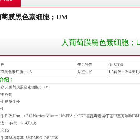
葡萄膜黑色素细胞；UM
人葡萄膜黑色素细胞；
名称
生长特性
传代方法
萄膜黑色素细胞；
UM
贴壁生长
1:3
传代；
3~4
天
1
介绍：
称 人葡萄膜黑色素细胞；UM
性 多角
性 贴壁生长
特性
 F12: Ham＇s F12 Nutrient Mixture 10%FBS；bFGF,霍乱毒素,异丁基甲基黄嘌呤IBMX4
法 1:3传代；3~4天1次。
况 P5
件 基础培养基+5%DMSO+20%FBS