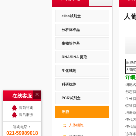
人
elisa试剂盒
分析标准品
生物培养基
RNA/DNA 提取
细胞
人葡
生化试剂
详细
科研抗体
细胞名
形态特
在线客服
PCR试剂盒
生长特
特征
售前咨询
细胞
培养条件
售后服务
传代方
人体细胞
传代情
咨询电话：
021-59989018
冻存条