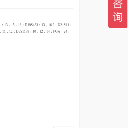
1：13，15，16；D19S433：13，16.2；D21S11：
0，11，12；D8S1179：10，12，14；FGA：24；