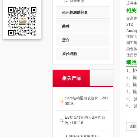
动物细胞
冻存条
相关
生化检测试剂盒
支原体
STR
菌种
Amelo
D3S13
蛋白
同工
染色
原代细胞
使用
细胞
1
、协
2
、提
相关产品
3
、提
4
、提
Sars结构蛋白表达株；293
5
、 
001B
6
、
EB病毒转化的人B淋巴细
胞；HH-16
返回
人脐静脉内皮细胞系；