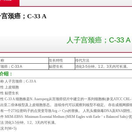
宫颈癌；C-33 A
人子宫颈癌；C-33 A
名称
生长特性
传代方法
宫颈癌；
C-33 A
贴壁生长
消化
3-5
分钟。
1:2
。
3
天内可长满。
介绍：
称 人子宫颈癌；
C-33 A
性 上皮细胞
性 贴壁生长
特性
C-33 A
细胞株是
N. Auersperg
从宫颈癌切片中建立的一系列细胞株
(
参见
ATCC CRL-
出亚二倍体核型及上皮细胞形态。 连续传代可以观察到核型不稳定。 存在成视网膜
且有一个
273
位密码子的点突变导致
Arg -> Cys
的替换。 人乳头瘤病毒
DNA
及
RNA
阴性
条件
MEM-EBSS: Minimum Essential Medium (MEM Eagles with Earle
＇
s Balanced Salts)
优
法 消化
3-5
分钟。
1:2
。
3
天内可长满。
情况
P(98+5)