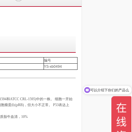
编号
YS-xb0494
可以介绍下你们的产品么
1594
和
ATCC CRL-1595)
中的一株。 细胞一开始
细胞瘤蛋白
(pRB)
，但大小不正常。
P53
表达上
。
质胎牛血清，
10%