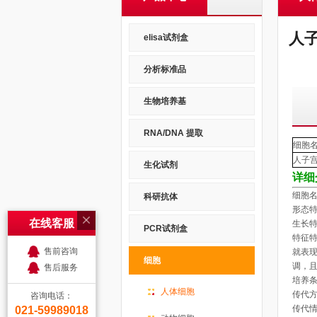
人子
elisa试剂盒
分析标准品
生物培养基
RNA/DNA 提取
细胞
人子
生化试剂
详细
细胞名
科研抗体
形态特
在线客服
生长特
PCR试剂盒
特征
售前咨询
就表现
细胞
调，
售后服务
培养
人体细胞
传代方
咨询电话：
传代
021-59989018