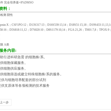
件 完全培养基
+8%DMSO
资料：
检测 阴性
genin:X；CSF1PO:12；D13S317:13；D16S539:13,14；D18S51:15,18；D19S433:11,13,1
58:16；D5S818:11,12；D7S820:10；D8S1179:10,14；FGA:21,26；TH01:7,8；TPOX:9
酶
体
权限
A
类
服务内容
:
助引进科研急需 的细胞株
/
系。
供细胞保藏服务。
供细胞供应服务。
供细胞筛选或建立特殊细胞株
/
系的服务。
提供与细胞培养配套的部分试剂
提供支原体等各项检测的技术服务
上一步