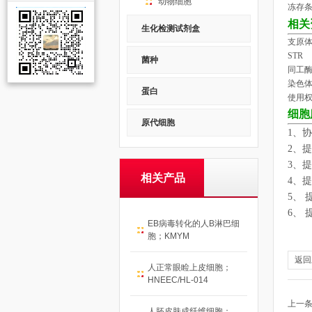
动物细胞
冻存条
相关
生化检测试剂盒
支原体
STR
菌种
同工
染色
蛋白
使用
细胞
原代细胞
1
、协
2
、提
3
、提
相关产品
4
、提
5
、 
6
、
EB病毒转化的人B淋巴细
胞；KMYM
返回
人正常眼睑上皮细胞；
HNEEC/HL-014
上一
人胚皮肤成纤维细胞；