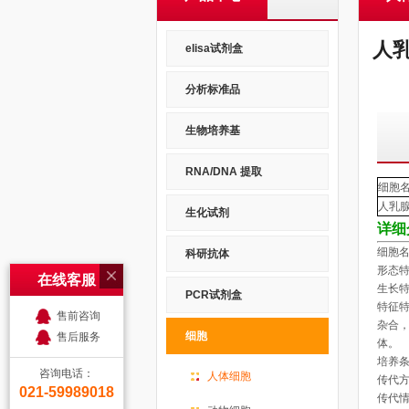
人乳
elisa试剂盒
分析标准品
生物培养基
RNA/DNA 提取
细胞
人乳
生化试剂
详细
细胞名
科研抗体
形态特
在线客服
生长特
PCR试剂盒
特征特
售前咨询
杂合
细胞
售后服务
体。
培养
咨询电话：
人体细胞
传代方
021-59989018
传代