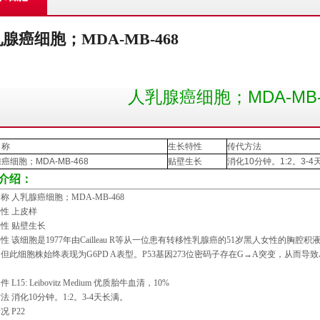
腺癌细胞；MDA-MB-468
人乳腺癌细胞；MDA-MB-
名称
生长特性
传代方法
腺癌细胞；
MDA-MB-468
贴壁生长
消化
10
分钟。
1:2
。
3-4
介绍：
称 人乳腺癌细胞；
MDA-MB-468
性 上皮样
性 贴壁生长
性 该细胞是
1977
年由
Cailleau R
等从一位患有转移性乳腺癌的
51
岁黑人女性的胸腔积
，但此细胞株始终表现为
G6PD A
表型。
P53
基因
273
位密码子存在
G
→
A
突变，从而导致
条件
L15: Leibovitz Medium
优质胎牛血清，
10%
法 消化
10
分钟。
1:2
。
3-4
天长满。
情况
P22