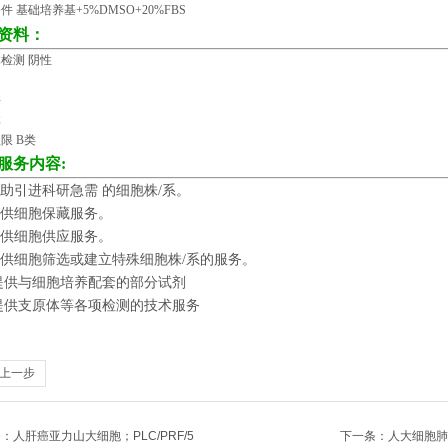
件 基础培养基
+5%DMSO+20%FBS
资料：
检测 阴性
酶
体
权限
B
类
服务内容
:
助引进科研急需 的细胞株
/
系。
供细胞保藏服务。
供细胞供应服务。
供细胞筛选或建立特殊细胞株
/
系的服务。
提供与细胞培养配套的部分试剂
提供支原体等各项检测的技术服务
上一步
条：
人肝癌亚力山大细胞；PLC/PRF/5
下一条：
人大细胞肺癌