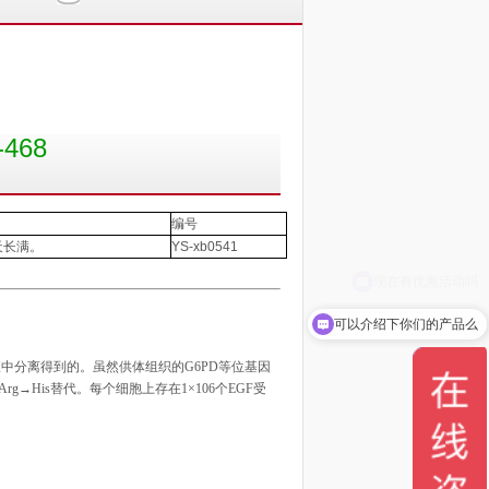
468
编号
天长满。
YS-xb0541
可以介绍下你们的产品么
液中分离得到的。虽然供体组织的
G6PD
等位基因
Arg
→
His
替代。每个细胞上存在
1
×
106
个
EGF
受