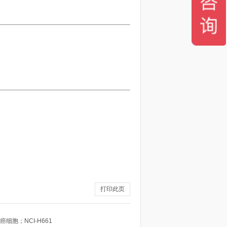
打印此页
细胞；NCI-H661