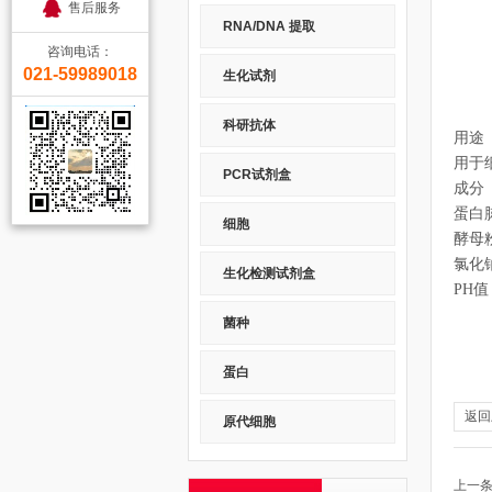
售后服务
RNA/DNA 提取
咨询电话：
021-59989018
生化试剂
科研抗体
用途
用于
PCR试剂盒
成分
蛋白
细胞
酵母
氯化
生化检测试剂盒
PH
菌种
蛋白
返回
原代细胞
上一