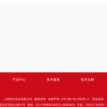
产品中心
技术服务
技术文献
上海研生实业有限公司 版权所有
免责声明
沪ICP备11012944号-15
营业执照
澄浏公路52号 座机：021-59989018/021-59963601 手机：15201736385 / 1