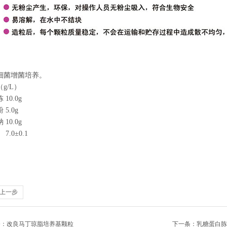
细菌增菌培养。
（
g/L
）
胨
10.0g
粉
5.0g
钠
10.0g
值
7.0
±
0.1
上一步
条：
改良马丁琼脂培养基颗粒
下一条：
乳糖蛋白胨