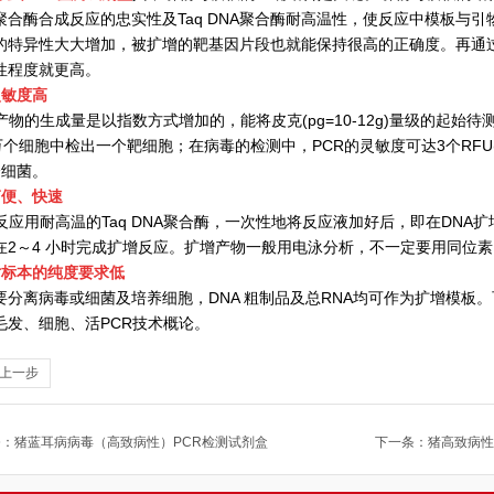
聚合酶合成反应的忠实性及Taq DNA聚合酶耐高温性，使反应中模板与引
的特异性大大增加，被扩增的靶基因片段也就能保持很高的正确度。再通
性程度就更高。
 灵敏度高
产物的生成量是以指数方式增加的，能将皮克(pg=10-12g)量级的起始待测模
0万个细胞中检出一个靶细胞；在病毒的检测中，PCR的灵敏度可达3个RFU
个细菌。
 简便、快速
R反应用耐高温的Taq DNA聚合酶，一次性地将反应液加好后，即在DNA
在2～4 小时完成扩增反应。扩增产物一般用电泳分析，不一定要用同位
 对标本的纯度要求低
要分离病毒或细菌及培养细胞，DNA 粗制品及总RNA均可作为扩增模板
毛发、细胞、活PCR技术概论。
上一步
条：
猪蓝耳病病毒（高致病性）PCR检测试剂盒
下一条：
猪高致病性