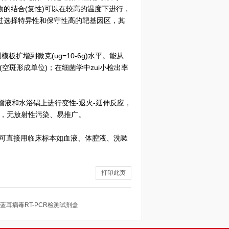
物的结合(复性)可以在较高的温度下进行，
过选择特异性和保守性高的靶基因区，其
板扩增到微克(ug=10-6g)水平。能从
(空斑形成单位)；在细菌学中zui小检出率
扩增液和水浴锅上进行变性-退火-延伸反应，
素，无放射性污染、易推广。
。可直接用临床标本如血液、体腔液、洗嗽
打印此页
蓝耳病毒RT-PCR检测试剂盒