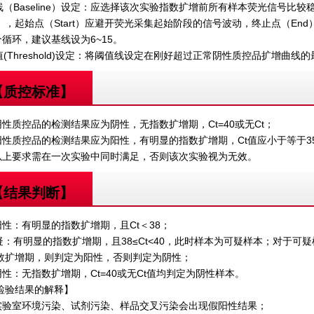
基线（Baseline）设定：应选择该次实验指数扩增前所有样本荧光信号
），起始点（Start）应避开荧光采集起始阶段的信号波动，终止点（En
个循环，建议基线设为6~15。
阈值(Threshold)设定：将阈值线设定在刚好超过正常阴性质控品扩增曲线
【质控标准】
 阴性质控品的检测结果应为阴性，无指数扩增期，Ct=40或无Ct；
 阳性质控品的检测结果应为阳性，有明显的指数扩增期，Ct值应小于等于3
 以上要求需在一次实验中同时满足，否则该次实验视为无效。
【结果判断】
 阳性：有明显的指数扩增期，且Ct＜38；
可疑：有明显的指数扩增期，且38≤Ct<40，此时样本为可疑样本；对于可疑
数扩增期，则判定为阳性，否则判定为阴性；
 阴性：无指数扩增期，Ct=40或无Ct值均判定为阴性样本。
检验结果的解释】
 实验室环境污染、试剂污染、样品交叉污染会出现假阳性结果；