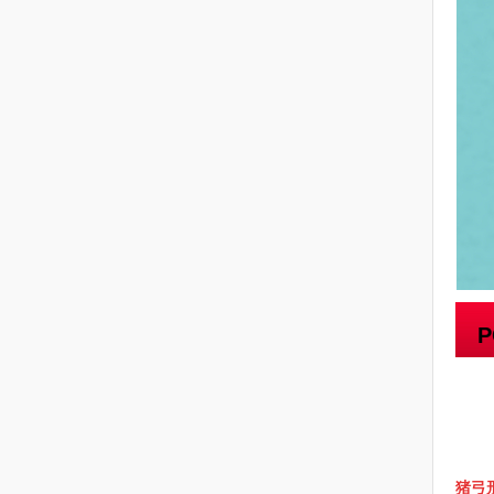
①引
②
③T
④靶
猪弓