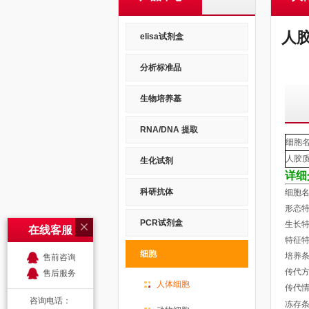
人胶
elisa试剂盒
分析标准品
生物培养基
RNA/DNA 提取
细胞
人胶
生化试剂
详细
科研抗体
细胞名
形态特
PCR试剂盒
生长特
在线客服
特征特
细胞
培养
售前咨询
传代
售后服务
人体细胞
传代
咨询电话：
冻存条