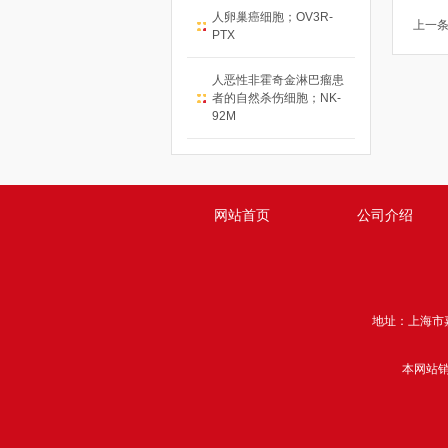
人卵巢癌细胞；OV3R-
上一
PTX
人恶性非霍奇金淋巴瘤患
者的自然杀伤细胞；NK-
92M
网站首页
公司介绍
地址：上海市嘉定区
本网站