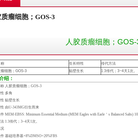
质瘤细胞；GOS-3
人胶质瘤细胞；GOS-
名称
生长特性
传代方法
质瘤细胞；
GOS-3
贴壁生长
1:3
传代；
3~4
天
1
次。
介绍：
称 人胶质瘤细胞；
GOS-3
性 多角
性 贴壁生长
性 由
U-343MG
衍生而来
条件
MEM-EBSS: Minimum Essential Medium (MEM Eagles with Earle
＇
s Balanced Salts)
方法
1:3
传代；
3~4
天
1
次。
情况
件 基础培养基
+8%DMSO+20%FBS