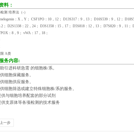
资料：
检测 培养法（
-
）
Amelogenin：X，Y； CSF1PO：10，12； D13S317：9，13； D16S539：9，12； D18S
3.2； D2S1338：22，24； D3S1358：15，17； D5S818：12，13； D7S820：9，11；
 TPOX：8，9； vWA：17，18；
酶
体
权限
A
类
服务内容
:
助引进科研急需 的细胞株
/
系。
供细胞保藏服务。
供细胞供应服务。
供细胞筛选或建立特殊细胞株
/
系的服务。
提供与细胞培养配套的部分试剂
提供支原体等各项检测的技术服务
上一步