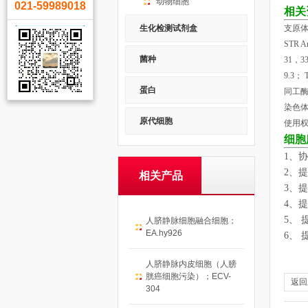
动物细胞
021-59989018
相关
支原体
生化检测试剂盒
STR 
菌种
31，3
9.3；
蛋白
同工
染色
原代细胞
使用
细胞
1
、协
2
、提
相关产品
3
、提
4
、提
5
、 
人脐静脉细胞融合细胞；
EA.hy926
6
、
人脐静脉内皮细胞（人膀
胱癌细胞污染）；ECV-
返回
304