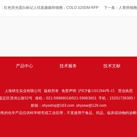
条：
红色荧光蛋白标记人结直肠腺癌细胞；COLO 320DM-RFP
下一条：
人胃癌细胞；
产品中心
技术服务
技术文献
上海研生实业有限公司 版权所有
免责声明
沪ICP备11012944号-15
营业执照
澄浏公路52号 座机：021-59989018/021-59963601 手机：15201736385 / 1
邮箱：
shysshsj@163.com
shyssw@126.com
销售的化学产品仅供科学研究或工业应用，不直接用于食品、药品、临床或动物的诊断