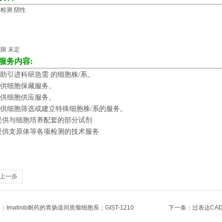
检测 阴性
酶
体
限 未定
服务内容
:
助引进科研急需 的细胞株
/
系。
供细胞保藏服务。
供细胞供应服务。
供细胞筛选或建立特殊细胞株
/
系的服务。
提供与细胞培养配套的部分试剂
提供支原体等各项检测的技术服务
上一步
条：
Imatinib耐药的胃肠道间质瘤细胞系；GIST-1210
下一条：
过表达CAD