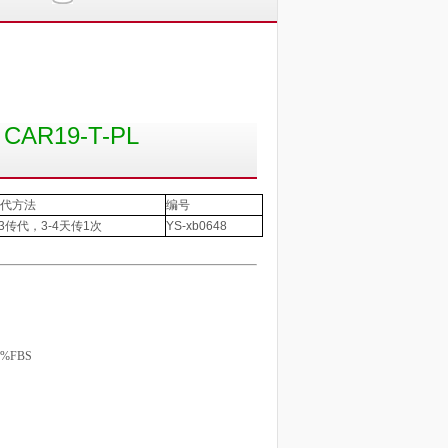
R19-T-PL
代方法
编号
3
传代，
3-4
天传
1
次
YS-xb0648
10%FBS