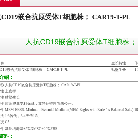
CD19嵌合抗原受体T细胞株； CAR19-T-PL
人抗CD19嵌合抗原受体T细胞株； CA
名称
生长特性
传
D19
嵌合抗原受体
T
细胞株；
CAR19-T-PL
贴壁生长
1:
介绍：
称 人抗
CD19
嵌合抗原受体
T
细胞株；
CAR19-T-PL
性 上皮样
性 贴壁生长
性 该细胞属专利保藏，其特征特性尚未公开。
条件
MEM-EBSS: Minimum Essential Medium (MEM Eagles with Earle
＇
s Balanced Salts) 
方法
1:3
传代，
3-4
天传
1
次
情况
C5
件 基础培养基
+5%DMSO+20%FBS
资料：