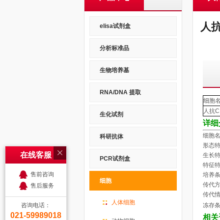
人抗
elisa试剂盒
分析标准品
生物培养基
RNA/DNA 提取
细胞
人抗
C
生化试剂
详细
细胞名
科研抗体
形态特
在线客服
生长特
PCR试剂盒
特征特
售前咨询
培养
细胞
传代
售后服务
传代
人体细胞
冻存条
咨询电话：
021-59989018
相关