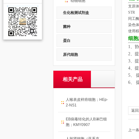
动物细胞
支原体
STR
生化检测试剂盒
同工
染色
菌种
使用权
细胞
蛋白
1
、协
2
、提
原代细胞
3
、提
4
、提
5
、 
相关产品
6
、
人喉表皮样癌细胞；HEp-
2-NS1
返回
EB病毒转化的人B淋巴细
胞；KMY0907
上一
人胚肾细胞（亚系克