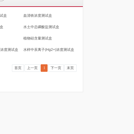
试盒
血清铁浓度测试盒
盒
水土中总磷酸盐测试盒
植物硅含量测试盒
+)浓度测试盒
水样中汞离子(Hg2+)浓度测试盒
首页
上一页
1
下一页
末页